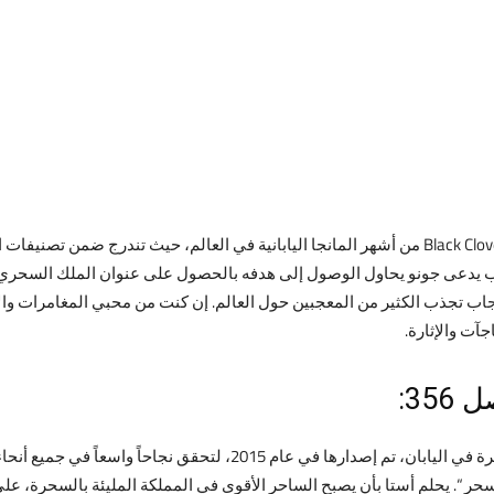
مشاهدة مانجا بلاك كلوفر الفصل 356.. تعتبر مانجا Black Clover من أشهر المانجا اليابانية في العالم
ة مشوقة حول شاب يدعى جونو يحاول الوصول إلى هدفه بالحصول على عنوان الملك ال
جاب تجذب الكثير من المعجبين حول العالم. إن كنت من محبي المغامرات والأ
آت والإثارة.
35:
مانجا Black Clover هي واحدة من الفانتازيا الأكثر شهرة في اليابان، تم إ
لسحر “. يحلم أستا بأن يصبح الساحر الأقوى في المملكة المليئة بالسحرة، ع