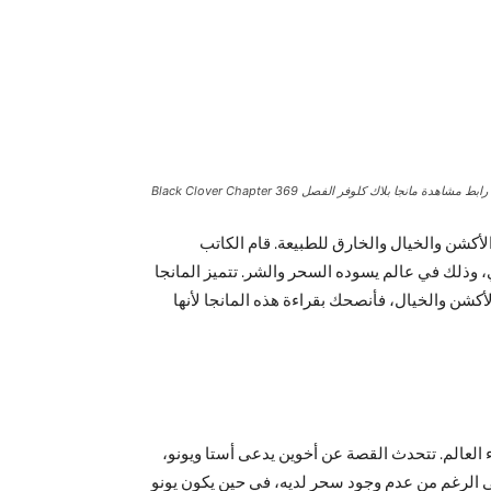
رابط مشاهدة مانجا بلاك كلوفر الفصل 369 Black Clover Chapter
، حيث تندرج ضمن تصنيفات الأكشن والخيال والخارق للطبيعة. قام الكاتب
سحري، وذلك في عالم يسوده السحر والشر. تتميز المانجا
كشن والخيال، فأنصحك بقراءة هذه المانجا لأنها
صدارها في عام 2015، لتحقق نجاحاً واسعاً في جميع أنحاء العالم. تتحدث القصة عن أخوين يدعى أستا ويونو،
لى الرغم من عدم وجود سحر لديه، في حين يكون يونو