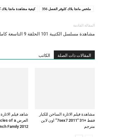
ملخص مانجا بلاك كلوفر الفصل 356
كيفية مشاهدة مانجا بلاك 
المقالة القادمة
مشاهدة مسلسل الكتيبة 101 الحلقة 9 التاسعة كاملة رمضان 2023
المقالات ذات الصلة
الكاتب
مشاهدة فيلم الاثارة الساخن للكبار
شاهد فيلم الاثارة
فقط +31 “7sex7 2011” اون لاين
العرض  of a
مترجم
French Family 2012 بجودة 