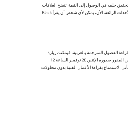
حقيق حلمه في الوصول إلى القمة. تتضح العلاقات
المعقدة بين الشخصيات الرئيسية، والعالم الواقعي المثير للاهتمام، ويضاف إليه الإثارة المدهشة، وكل هذا في حزمة واحدة من الأحداث الرائعة. الأن، يمكن لأي شخص أن يقرأ Black
 ممن يريدون قراءة الفصول المترجمة بالعربية، فيمكنك زيارة
موقع بوابة المانغا العربية. كما يمكنك الاستفادة من تطبيق MANGA Plus لقراءة الفصول الأحدث، بما في ذلك الفصل 344 الذي من المقرر صدوره الإثنين 28 نوفمبر الساعة 12
 موقع Viz Media عبر VPN إذا كنت ترغب في ذلك. دائمًا ما يأتي الاستمتاع بقراءة الأعمال الفنية بدون محاولات