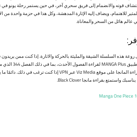
كتشاف قوته والانضمام إلى فريق سحري آخر، في حين يستمر رحلة يونو في ت
ر:
 مانجا Black Clover العالمية مدى روعة هذه السلسلة الشيقة والمليئة بالحركة والاثارة. إذا كنت
صباحًا بتوقيت اليابان. هذا بالإضافة إلى أنك يمكنك قراءة المانجا على
واستمتع بقراءة مانجا Black Clover.