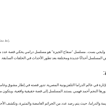
رابط مشاهدة مس
فاح الجيزة الحلقة 6 فيديو لاروزا وايجي بست.. مسلسل “سفاح الجيزة” هو مسلسل درامي يحكي 
 المسلسل أحداثًا جديدة ومختلفة بعد تطور الأحداث في الحلقات السابقة.
إثارة في عالم الدراما التلفزيونية المصرية. تدور قصته في إطار مشوق 
ا النجم أحمد فهمي. يستند المسلسل إلى قصة حقيقية واقعية، ويتكون من 8 حلقات فق
 والدراما، حيث يتم رصد عدد من الجرائم الغامضة والمثيرة، وتكشف الأح