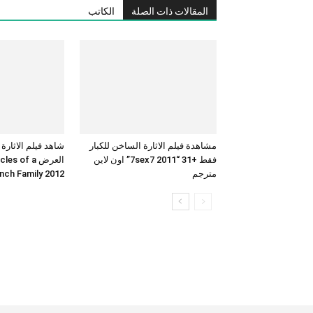
المقالات ذات الصلة
الكاتب
مشاهدة فيلم الاثارة الساخن للكبار
شاهد فيلم الاثارة
فقط +31 “7sex7 2011” اون لاين
العرض  of a
مترجم
French Family 2012 بجودة 