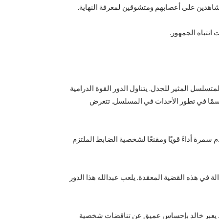
مشاهدين على أعصابهم ومتشوقين لمعرفة النهاية.
انتباه الجمهور.
متسلسل المثير للجدل. يتناول الدور القوة الدرامية
حاسمًا في تطور الأحداث في المسلسل. تتعرض
رة أداءً قويًا ومقنعًا لشخصية الضابط الملتزم
ة في هذه القضية المعقدة. يلعب عبدالله هذا الدور
جابر. يعبر خالد بإحساس عميق عن تناقضات شخصية