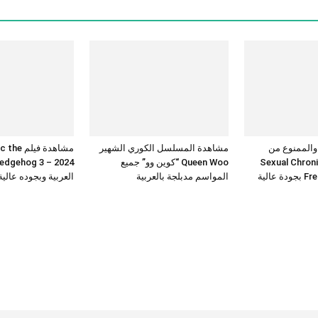
 والممنوع من
مشاهدة المسلسل الكوري الشهير
مشاهدة فيلم 
Sexual Chronicles
Queen Woo “كوين وو” جميع
عالية
المواسم مدبلجة بالعربية
العربية وبجوده عالي