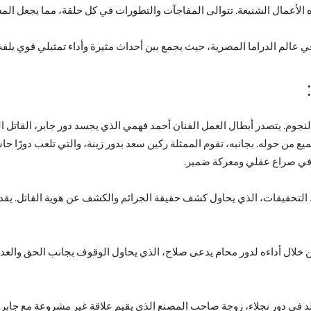
هذه الأعمال الشنيعة. تتوالى المفاجآت والتطورات في كل حلقة، مما يجعل ال
 عالم الدراما المصرية، حيث يجمع بين أحداث مثيرة وأداء تمثيلي قوي يلفت 
لنجوم. يتصدر أبطال العمل الفنان أحمد فهمي الذي يجسد دور جابر، القاتل ال
يع من حوله. بجانبه، تقوم الممثلة ركين سعد بدور زينة، والتي تلعب دورًا 
في صراع عقلي ومعركة ضمير.
حقيقات، الذي يحاول كشف حقيقة الجرائم والكشف عن هوية القاتل. يقدم سم
 خلال أداءه لدور محام يدعى صلاح، الذي يحاول الوقوف بجانب الحق والعدال
دي خالد في دور نجلاء، زوجة صاحب المصنع الذي يقيم علاقة غير مشروعة مع 