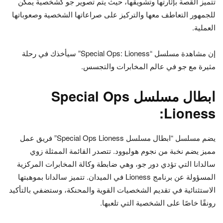
تتميز القصة بإثارتها وتشويقها، حيث يتم تصوير جو كشخصية يمكن
للجمهور التعاطف معها والتركيز على صراعاتها الشخصية وصعوباتها
العملية.
إن مشاهدة مسلسل “Special Ops: Lioness” سيأخذك في رحلة
مثيرة مع جو في عالم المخابرات والتجسس.
ابطال مسلسل Special Ops
Lioness:
يضم مسلسل “ابطال مسلسل Special Ops Lioness” فريق عمل
مميز يضم نخبة من نجوم هوليوود. تتصدر القائمة الممثلة زوي
سالدانا التي تؤدي دور جو، وهي ضابطة وكالة المخابرات المركزية
المسؤولة عن برنامج Lioness في الميدان. تتميز سالدانا بموهبتها
الاستثنائية في تقديم الشخصيات القوية والمحنكة، وستضفي بالتأكيد
رونقًا خاصًا على الشخصية التي تلعبها.