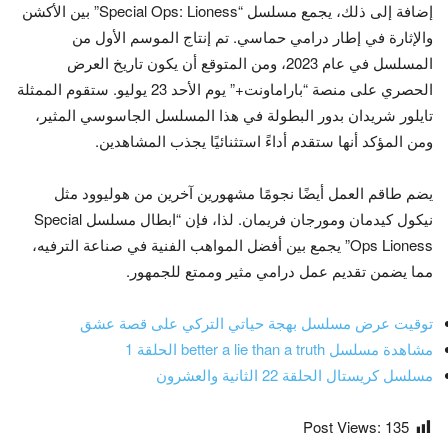
إضافة إلى ذلك، يجمع مسلسل “Special Ops: Lioness” بين الأكشن
والإثارة في إطار درامي حماسي. تم إنتاج الموسم الأول من
المسلسل في عام 2023، ومن المتوقع أن يكون تاريخ العرض
الحصري على منصة “باراماونت+” يوم الأحد 23 يوليو. ستقوم الممثلة
تايلور شريدان بدور البطولة في هذا المسلسل الجاسوسي المثير،
ومن المؤكد أنها ستقدم أداءً استثنائيًا يجذب المشاهدين.
يضم طاقم العمل أيضًا نجومًا مشهورين آخرين من هوليوود مثل
نيكول كيدمان ومورجان فريمان. لذا، فإن “ابطال مسلسل Special
Ops Lioness” يجمع بين أفضل المواهب الفنية في صناعة الترفيه،
مما يضمن تقديم عمل درامي مثير وممتع للجمهور.
توقيت عرض مسلسل بهجة حياتي التركي على قصة عشق
مشاهدة مسلسل better a lie than a truth الحلقة 1
مسلسل كريستال الحلقة 22 الثانية والعشرون
Post Views:
135