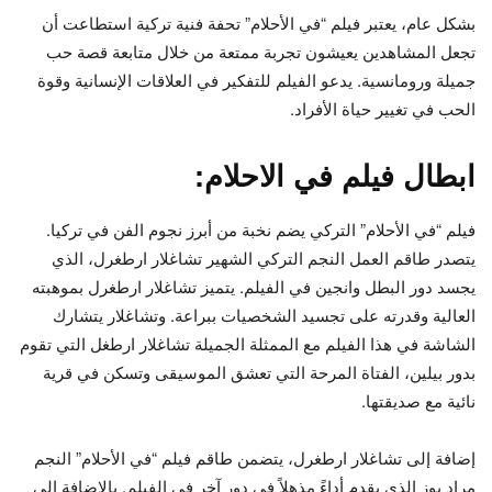
بشكل عام، يعتبر فيلم “في الأحلام” تحفة فنية تركية استطاعت أن
تجعل المشاهدين يعيشون تجربة ممتعة من خلال متابعة قصة حب
جميلة ورومانسية. يدعو الفيلم للتفكير في العلاقات الإنسانية وقوة
الحب في تغيير حياة الأفراد.
ابطال فيلم في الاحلام:
فيلم “في الأحلام” التركي يضم نخبة من أبرز نجوم الفن في تركيا.
يتصدر طاقم العمل النجم التركي الشهير تشاغلار ارطغرل، الذي
يجسد دور البطل وانجين في الفيلم. يتميز تشاغلار ارطغرل بموهبته
العالية وقدرته على تجسيد الشخصيات ببراعة. وتشاغلار يتشارك
الشاشة في هذا الفيلم مع الممثلة الجميلة تشاغلار ارطغل التي تقوم
بدور بيلين، الفتاة المرحة التي تعشق الموسيقى وتسكن في قرية
نائية مع صديقتها.
إضافة إلى تشاغلار ارطغرل، يتضمن طاقم فيلم “في الأحلام” النجم
مراد بوز الذي يقدم أداءً مذهلاً في دور آخر في الفيلم. بالإضافة إلى