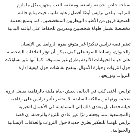
سباحة خاص، حديقة واسعة، ومنطقة للعب مجهزة بكل ما يلزم
للترفيه. يتلقى ترايس أيضًا أفضل رعاية طبية، حيث يتابع حالته
الصحية فريق من الأطباء البيطريين المتخصصين، كما يتمتع بخدمة
مخصصة تشمل طهاة شخصيين ومدربين للحفاظ على لياقته البدنية.
تعتبر قصة ترايس تذكيرًا غير متوقع بقوة الروابط بين الإنسان
والحيوان، وتسلط الضوء على كيف يمكن أن تؤثر العلاقات الشخصية
على حياة الحيوانات الأليفة بطرق غير مسبوقة. كما أنها تثير تساؤلات
حول الثروات وحيازة الأموال، وتفتح نقاشات حول كيفية إدارة
الثروات وتوزيعها.
ترايس، أغنى كلب في العالم، يعيش حياة مليئة بالرفاهية بفضل ثروة
ضخمة ورثها من مالكته السابقة. لا يقتصر تأثير ترايس على رفاهية
حياته فقط، بل يتعدى ذلك إلى المساهمة في الأعمال الخيرية
والمجتمعية، مما يجعله رمزًا غير عادي للثروة والرحمة. إن قصة
ترايس تلهمنا للتفكير بطرق جديدة حول الثروات والعلاقات الإنسانية
والحيوانية.