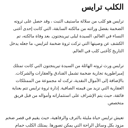
الكلب ترايس
ترايس هو كلب من سلالة ماستيف التبت ، وقد حصل على ثروته
الضخمة بفضل وراثته من مالكته السابقة، التي كانت إحدى أغنى
النساء في العالم، السيدة ليلى تيرينجتون. بعد وفاة مالكته، تم
الكشف عن وصيتها التي تركت ثروة ضخمة لترايس، ما جعله يدخل
التاريخ كأغنى كلب في العالم.
ترايس ورث ثروته الهائلة من السيدة تيرينجتون التي كانت تمتلك
إمبراطورية تجارية ضخمة تشمل الفنادق والعقارات والشركات.
بالإضافة إلى الأموال النقدية، تركت له مجموعة من الممتلكات
العقارية التي تزيد من قيمته الصافية. إدارة ثروة ترايس تتم بعناية
فائقة، حيث يتم الإشراف على استثماراته وأمواله من قبل فريق
متخصص.
تعيش ترايس حياة مليئة بالترف والرفاهية، حيث يقيم في قصر ضخم
مزود بكل وسائل الراحة التي يمكن تصورها. يمتلك الكلب حمام