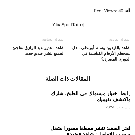
Post Views:
49
[AlbaSportTable]
المقالة القادمة
المقالة السابقة
شاهد بالفيديو: وسام أبو علي.. هل
شاهد.. هدير عبد الرازق تفاجئ
سيحطم الأرقام القياسية في
الجميع بنشر فيديو جديد
الدوري المصري؟
المقالات ذات الصلة
رابط اختبار مستواك في الطبخ: شارك
واكتشف تقيميك
5 سبتمبر، 2024
فجر السعيد تنشر مقطعا مصورا يشعل
منصات التواصل: شاهد فضيحة