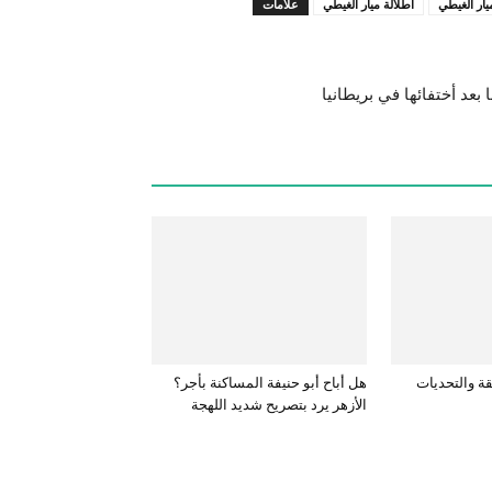
ميار الغيطي
اطلالة ميار الغيطي
علامات
بعد أختفائها في بريطانيا
قة والتحديات
هل أباح أبو حنيفة المساكنة بأجر؟
الأزهر يرد بتصريح شديد اللهجة