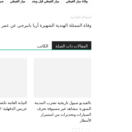
وفاة ميار الغيطي
ميار الغيطي قبل وبعد
ميار الغيطي
صور
المقالة القادمة
وفاة الممثلة الهندية الشهيرة أريا بانيرجي عن عمر يناهز 33
المقالات ذات الصلة
الكاتب
بالفيديو سيول تاريخية تضرب المدينة
النيابة العامة ت
المنورة: مشاهد غير مسبوقة تجرف
عريس الدقهلية: ال
السيارات وتحذيرات من استمرار
الأمطار