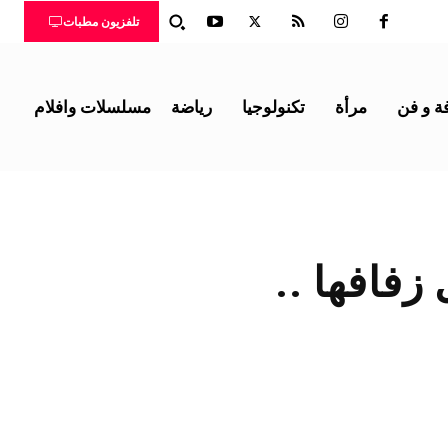
تلفزيون مطبات
ة و فن
مرأة
تكنولوجيا
رياضة
مسلسلات وافلام
زفافها ..