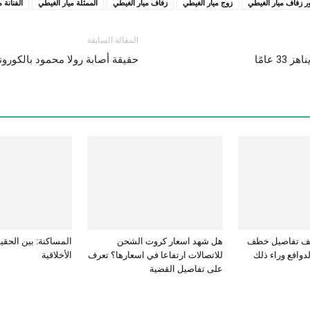
 زفاف ميار الغيطي
زوج ميار الغيطي
زفاف ميار الغيطي
الممثلة ميار الغيطي
الفنانة 
المقالة السابقة
 عامًا
حقيقة أصابة رولا محمود بالكورونا 
كشف تفاصيل خطف
هل شهد اسعار كروت الشحن
المساكنة: بين الحقي
دوافع وراء ذلك
للاتصالات ارتفاعا في اسعارها؟ تعرف
الأخلاقية
على تفاصيل القضية