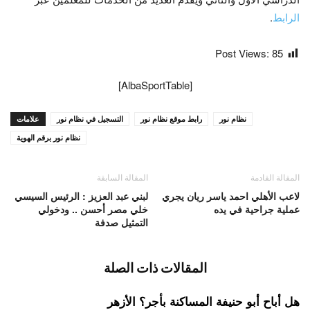
الرابط
.
Post Views:
85
[AlbaSportTable]
نظام نور
رابط موقع نظام نور
التسجيل في نظام نور
علامات
نظام نور برقم الهوية
المقالة القادمة
المقالة السابقة
لاعب الأهلي احمد ياسر ريان يجري
لبني عبد العزيز : الرئيس السيسي
عملية جراحية في يده
خلي مصر أحسن .. ودخولي
التمثيل صدفة
المقالات ذات الصلة
هل أباح أبو حنيفة المساكنة بأجر؟ الأزهر