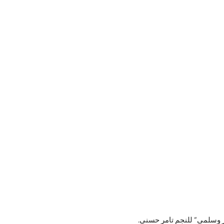
ر وسلمى” للنجم تامر حسني.