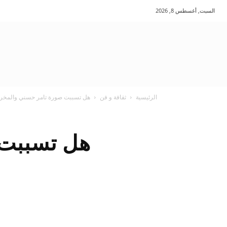
السبت, أغسطس 8, 2026
الرئيسية
ثقافة و فن
هل تسببت صورة تامر حسني والمخر
هل تسببت 