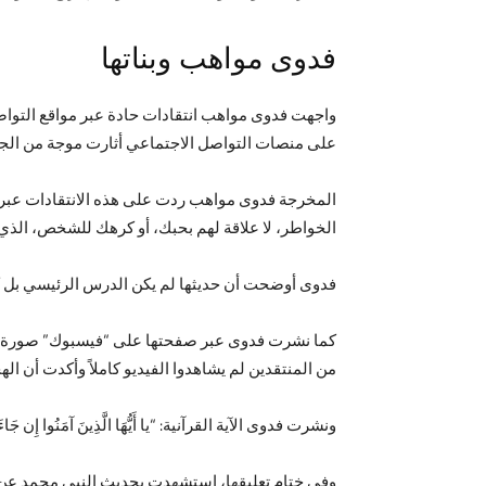
فدوى مواهب وبناتها
واجهت فدوى مواهب انتقادات حادة عبر مواقع التواصل
على منصات التواصل الاجتماعي أثارت موجة من الجدل 
المخرجة فدوى مواهب ردت على هذه الانتقادات عبر ح
الخواطر، لا علاقة لهم بحبك، أو كرهك للشخص، الذي 
فدوى أوضحت أن حديثها لم يكن الدرس الرئيسي بل كان 
من المنتقدين لم يشاهدوا الفيديو كاملاً وأكدت أن ال
ونشرت فدوى الآية القرآنية: “يا أَيُّهَا الَّذِينَ آمَنُوا إِن جَاءَكُ
وفي ختام تعليقها، استشهدت بحديث النبي محمد عن ال