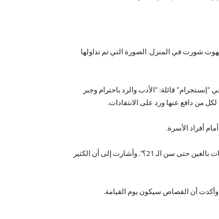
لهوت شورت في المنزل. الصورة التي تم تداولها
نستجرام” قائلة: “الأدب والرد باحترام وجبر
ل من دافع عنها ورد على الانتقادات.
ام أفراد الأسرة.
كما نشرت فدوى عبر صفحتها على “فيسبوك” صورة لها أثناء إلقاء الدروس الدينية، وكتبت: “العتب على النظر دول أطفال؟ ولا بنات بالغين حتى سن الـ 21؟”. وأشارت إلى أن الكثير
ُمْ نَادِمِينَ”. وأكدت أن القصاص سيكون يوم القيامة.