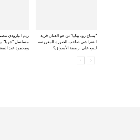
“بنتباع روبابيكيا”من هو الفنان فريد
ريم البارودي تنضم
النقراشي صاحب الصورة المعروضة
مسلسل “جوبا” مع
للبيع على ارصفة الأسواق؟
ومحمود عبد المغن