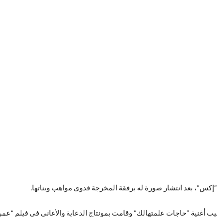
إكس”، بعد انتشار صورة له برفقة المخرجة فدوى مواهب وبناتها.
ب أغنية “حاجات علمتهالك” وقامت بمونتاج الدعاية والأغاني في فيلم “عم