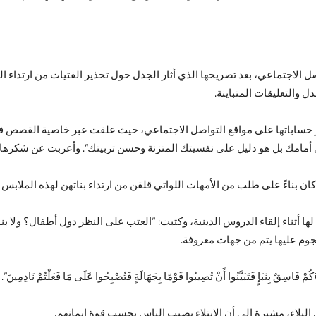
 الاجتماعي، بعد تصريحها الذي أثار الجدل حول تحذير الفتيات من ارتداء ا
والتعليقات المتباينة.
ساباتها على مواقع التواصل الاجتماعي، حيث علقت عبر خاصية القصص في “إ
أمامك بل هو دليل على نفسيتك المتزنة وحسن تربيتك”. وأعربت عن شكرها لك
بناءً على طلب من الأمهات اللواتي قلقن من ارتداء بناتهن لهذه الملابس أم
هجوم عليها يتم من جهات معروفة.
مْ فَاسِقٌ بِنَبَإٍ فَتَبَيَّنُوا أَنْ تُصِيبُوا قَوْمًا بِجَهَالَةٍ فَتُصْبِحُوا عَلَى مَا فَعَلْت
بلاء، مشيرة إلى أن الابتلاء يصيب الناس بحسب قوة إيمانهم.