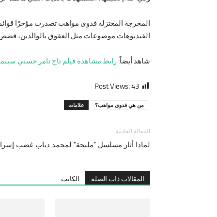
المخرجة المعتزلة فدوى مواهب تصدرت مؤخرًا قوائم م
الفيديوهات موضوعات مثل العقوق بالوالدين، قصص الأ
شاهد أيضاً:
رابط مشاهدة فيلم تاج تامر حسني سينما
Post Views:
43
من هي فدوى مواهب؟
علامات
المقالة القادمة
لماذا أثار مسلسل “مليحة” لمحمد دياب غضب إسرائ
المقالات ذات الصلة
الكاتب