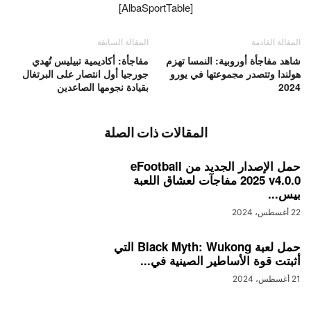
[AlbaSportTable]
المقالة القادمة
المقالة السابقة
شاهد مفاجأة أوروبية: النمسا تهزم
مفاجأة: أكاديمية تبيليس تُهدي
هولندا وتتصدر مجموعتها في يورو
جورجيا أول انتصار على البرتغال
2024
بقيادة نجومها الصاعدين
المقالات ذات الصلة
حمل الإصدار الجديد من eFootball
2025 v4.0.0 مفاجآت لعشاق اللعبة
بيس...
22 أغسطس، 2024
حمل لعبة Black Myth: Wukong التي
أثبتت قوة الأساطير الصينية في...
21 أغسطس، 2024