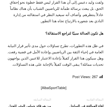
ولفت وليد دعبس إلى أن هذا القرار ليس فقط خطوة نحو إحقاق
الحق، بل يبعث برسالة طمأنة للرياضيين الشباب بأن هناك نظاماً
عادلاً ينتظرهم. وأضاف أنه سيعيد النظر في استقالته من إدارة
النادي بعد شعوره بالارتياح تجاه هذا التطور.
هل تكون العدالة سببًا لتراجع الاستقالة؟
في ظل هذه التطورات، تطرح تساؤلات حول مدى تأثير قرار النيابة
العامة في إحياء الثقة بين الرياضيين وإعادة الأمل في قضية رفعت.
وهل سيكون هذا القرار كفيلاً بإعادة الاعتبار للاعبين الذين يواجهون
تحديات مماثلة؟ يبقى الوقت كفيلاً بالإجابة على هذه التساؤلات.
Post Views:
267
[AlbaSportTable]
المقالة القادمة
المقالة السابقة
لقاء العمالقة في الساحل
من هو قائد حماس المثير للجدل