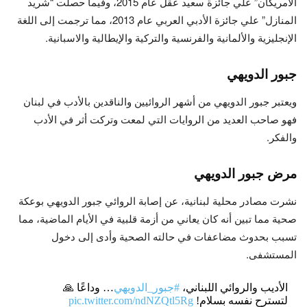
الأمريكان” علي جائزة سعيد عقل عام 2015، وفيما حصلت “شريد
المنازل” علي جائزة الأدبي العربي عام 2013، مما ترجمت إلى اللغة
الإنجليزية والألمانية والفرنسية والتركية والإيطالية والاسبانية.
جبور الدويهي
ويعتبر جبور الدويهي من أشهر الروائيين والناقدين بالأدب في لبنان
فهو صاحب العديد من الروايات التي لمعت وتركت أثر في الأدب
والفكر.
مرض جبور الدويهي
نشرت مصادر محلية لبنانية، عن إصابة الروائي جبور الدويهي بوعكة
صحية مما تبين أنه كان يعاني من أزمة قلبية في الأيام الماضية، مما
تسبب بحدوث مضاعفات في حالته الصحية وأدى إلى دخول
المستشفى.
الأديب والروائي اللبناني،
#جبور_الدويهي
… وداعًا 🙏
لتسترح نفسه بسلام!
pic.twitter.com/ndNZQtl5Rg