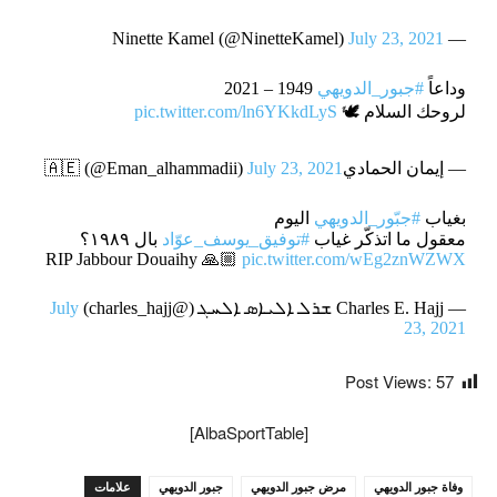
July 23, 2021
— Ninette Kamel (@NinetteKamel)
وداعاً
#جبور_الدويهي
1949 – 2021
لروحك السلام 🕊
pic.twitter.com/ln6YKkdLyS
— إيمان الحمادي🇦🇪 (@Eman_alhammadii)
July 23, 2021
بغياب
#جبّور_الدويهي
اليوم
معقول ما اتذكّر غياب
#توفيق_يوسف_عوّاد
بال ١٩٨٩؟
RIP Jabbour Douaihy 🙏🏼
pic.twitter.com/wEg2znWZWX
— Charles E. Hajj ܫܪܠ ܐܠܝܐܣ ܐܠܚܓ (@charles_hajj)
July
23, 2021
Post Views:
57
[AlbaSportTable]
وفاة جبور الدويهي
مرض جبور الدويهي
جبور الدويهي
علامات