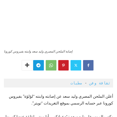
إصابة الملحن المصري وليد سعد وابنته بفيروس كورونا
ثقافة وفن
 - 
مطبات 
أعلن الملحن المصري وليد سعد عن إصابته وابنته “لؤلؤة” بفيروس
كورونا عبر حسابه الرسمي بموقع التغريدات “تويتر”.
وكتب الموسيقار وليد سعد : “دعواتكم .. أنا وبنتي لؤلؤة عندنا كورونا