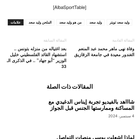
[AlbaSportTable]
وليد سعد تويتر
وليد سعد
من هو وليد سعد
الملحن وليد سعد
علامات
المقالة القادمة
المقالة السابقة
وفاة نهى ماهر محمد عبد المنعم
بعد اغتياله من منزله بتونس ..
الغندور معيدة في جامعة الزقازيق
استشهاد القائد الفلسطيني خليل
الوزير “أبو جهاد” .. في الذكرى الـ
33
المقالات ذات الصلة
شاااهد بالفيديو تجربة إيناس الدغيدي مع
المساكنة وممارستها الجنس قبل الجواز
4 سبتمبر، 2024
لماذا اشعلت بوسي منصات التواصل