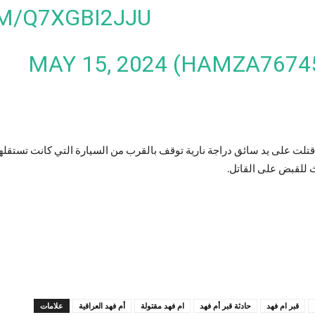
M/Q7XGBI2JJU
MAY 15, 2024
تلت على يد سائق دراجة نارية توقف بالقرب من السيارة التي كانت تستقله
 للقبض على القاتل.
قبر ام فهد
حادثة قبر أم فهد
ام فهد مقتولة
أم فهد العراقية
علامات