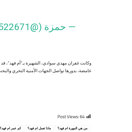
— حمزة (@HAMZA7674522671)
وكانت غفران مهدي سوادي، الشهيرة بـ”أم فهد”، قد ق
غامضة، بدورها تواصل الجهات الأمنية التحري والبحث
Post Views:
64
من هي المهرة ام فهد؟
ماذا تعمل ام فهد؟
كم عمر ام فهد؟