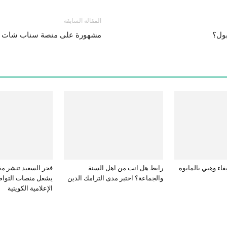
المقالة السابقة
بول؟
مشهورة على منصة سناب شات تخ
اء وهبي بالمايوه
رابط هل انت من اهل السنة
فجر السعيد تنشر م
والجماعة؟ اختبر مدى التزامك الدين
يشعل منصات التواص
الإعلامية الكويتية