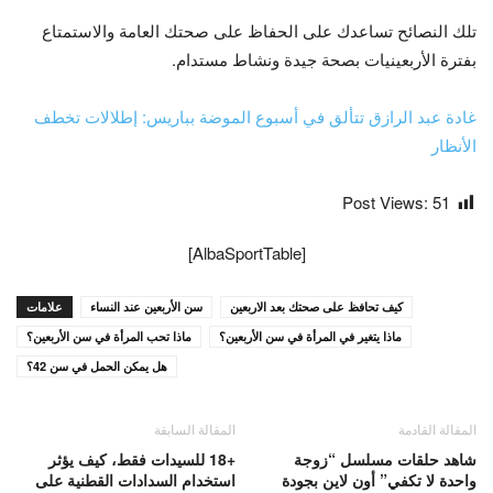
تلك النصائح تساعدك على الحفاظ على صحتك العامة والاستمتاع
بفترة الأربعينيات بصحة جيدة ونشاط مستدام.
غادة عبد الرازق تتألق في أسبوع الموضة بباريس: إطلالات تخطف
الأنظار
Post Views:
51
[AlbaSportTable]
كيف تحافظ على صحتك بعد الاربعين
سن الأربعين عند النساء
علامات
ماذا يتغير في المرأة في سن الأربعين؟
ماذا تحب المرأة في سن الأربعين؟
هل يمكن الحمل في سن 42؟
المقالة القادمة
المقالة السابقة
شاهد حلقات مسلسل “زوجة
+18 للسيدات فقط، كيف يؤثر
واحدة لا تكفي” أون لاين بجودة
استخدام السدادات القطنية على