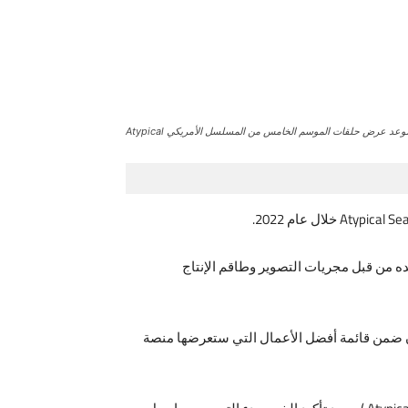
موعد عرض حلقات الموسم الخامس من المسلسل الأمريكي Atypical
ور موعد نشر المسلسل الأمريكي الشهير Atypical Season 5، ولكن ما تم تأكيده من قبل مجريات التصوير وطاقم الإنتاج
مختصون في متابعة العمل السينمائي العالمي إن الموسم الخامس من مسلسل Atypical Season 5 سيكون ضمن قائمة أفضل الأعمال التي ستعرضها منصة