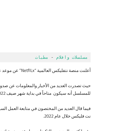
مسلسلات وافلام
 - 
مطبات 
أعلنت منصة نتفليكس العالمية “NetfILx” عن موعد عرض حلقات الموسم الخامس من المسلسل الأمريكي “غير اعتيادي” Atypical Season 5 خلال عام 2022.
للمسلسل أنه سيكون متاحاً في بداية شهر صيف 2022.
نت فليكس خلال عام 2022.