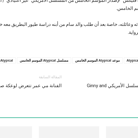
م الخامس.
عائلته، خاصة بعد أن طلب والد سام من أبنه دراسة طيور البطريق معه خلال 
واية.
موعد Atypical الموسم الخامس
مسلسل Atypical الموسم الخامس
Atypical الموسم الخامس
المقالة السابقة
رسمياً .. موعد عرض حلقات الموسم الثاني من المسلسل الأمريكي Ginny and
الفنانة مي عمر تتعرض لوعكة ص