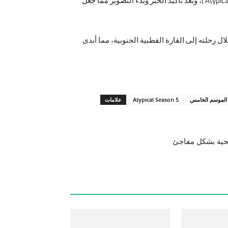
وفيما كثرت العديد من التكهنات حول عزم منصة “نت فليكس” لإصدار الموسم الخامس من المسلسل الأمريكي “غير اعتيادي” ( Atypical )، وبعد تأكيد الخبر وبدء التصوير مما جعل
رحلته إلى القارة القطبية الجنوبية، مما أبدى
Atypical Season 5
علامات
حية بشكل مفاجئ