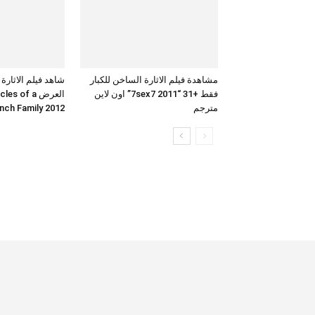
مشاهدة فيلم الاثارة الساخن للكبار
شاهد فيلم الاثارة
فقط +31 “7sex7 2011” اون لاين
العرض  of a
مترجم
French Family 2012 بجودة 