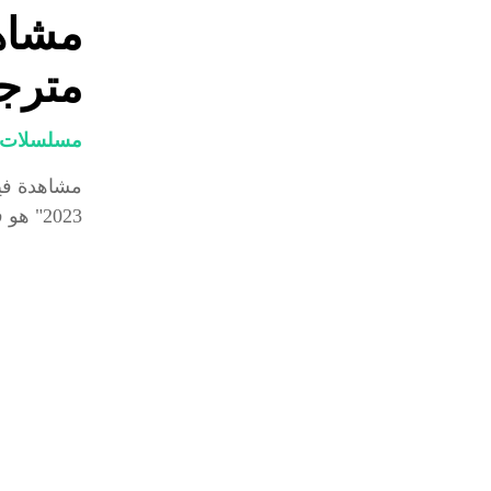
مترج
مسلسلات و
2023" هو فيلم خيال علمي يروي قصة مشوقة تدور أحداثها في...