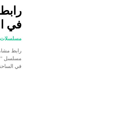
رابط
في البي
مسلسلات و
مسلسل "برو
في الساحة ا