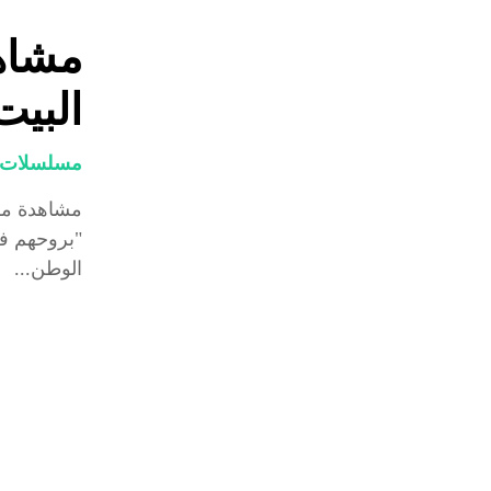
مشاه
البيت ال
مسلسلات و
"بروحهم في
الوطن...