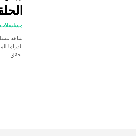
الحلقة 11 .. فيدي
مسلسلات و
الدراما ال
يحقق...