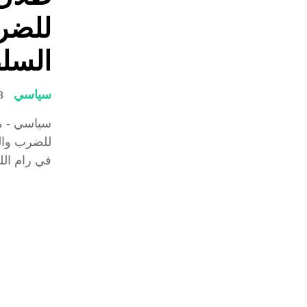
للضر
السلط
سياسي
3 فبراير،
سياسي - م
للضرب والش
في رام الله