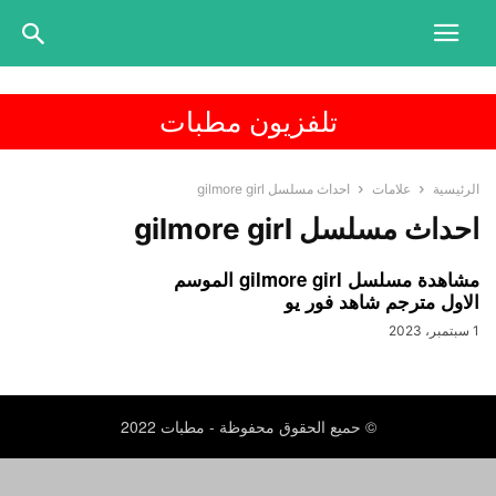
تلفزيون مطبات
الرئيسية
علامات
احداث مسلسل gilmore girl
احداث مسلسل gilmore girl
مشاهدة مسلسل gilmore girl الموسم
الاول مترجم شاهد فور يو
1 سبتمبر، 2023
© حميع الحقوق محفوظة - مطبات 2022