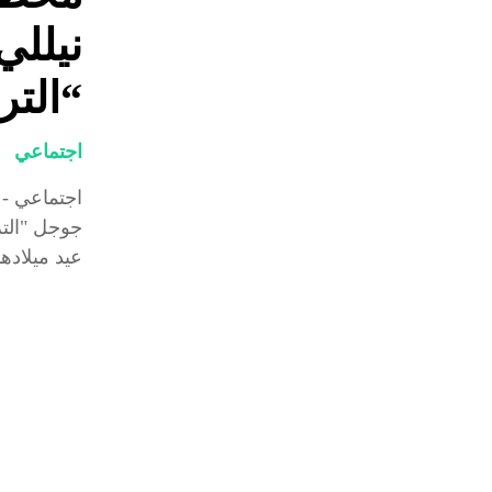
نيللي
“التر
اجتماعي
اجتماعي -
جوجل "التري
عيد ميلاده