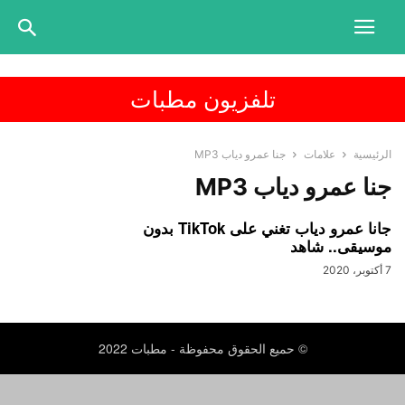
تلفزيون مطبات
الرئيسية
علامات
جنا عمرو دياب MP3
جنا عمرو دياب MP3
جانا عمرو دياب تغني على TikTok بدون
موسيقى.. شاهد
7 أكتوبر، 2020
© حميع الحقوق محفوظة - مطبات 2022