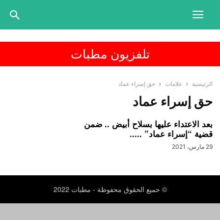
تلفزيون مطبات
الرئيسية
علامات
حق إسراء عماد
حق إسراء عماد
بعد الاعتداء عليها بسلاح أبيض .. ضمن
قضية “إسراء عماد” .....
29 مارس، 2021
© حميع الحقوق محفوظة - مطبات 2022