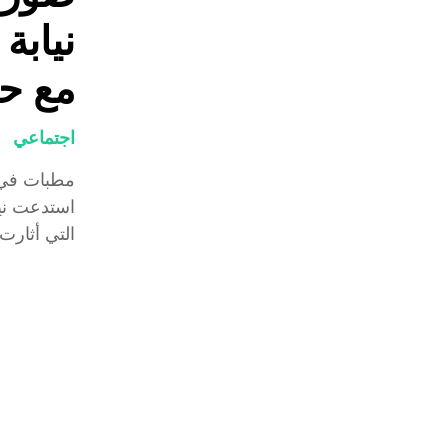
نيابة
مع ح
اجتماعي
مطبات في 
استدعت نيا
التي أثارت ج