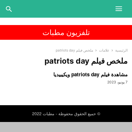
تلفزيون مطبات
الرئيسية
علامات
ملخص فيلم patriots day
ملخص فيلم patriots day
مشاهدة فيلم patriots day ويكيبيديا
7 يونيو، 2023
© حميع الحقوق محفوظة - مطبات 2022