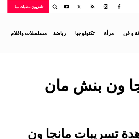
تلفزيون مطبات
ة و فن
مرأة
تكنولوجيا
رياضة
مسلسلات وافلام
ا ون بنش مان
دة تسريبات مانجا ون