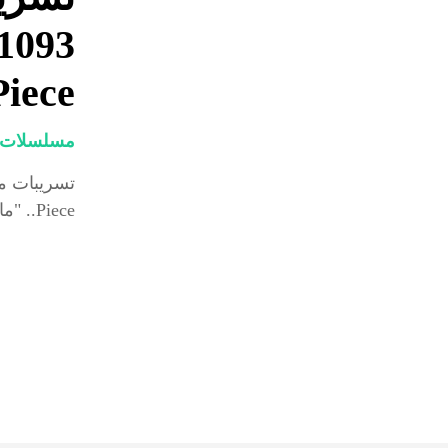
iece
مسلسلات و
Piece.. "مانجا One Piece" هي واحدة من أشهر المانجا في العالم،...