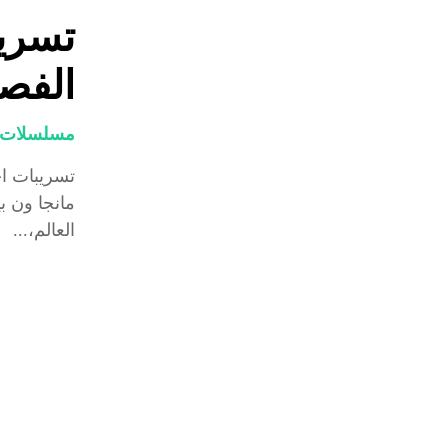
تسري
الفصل 1093 حر
مسلسلات و
مانجا ون 
العالم،...