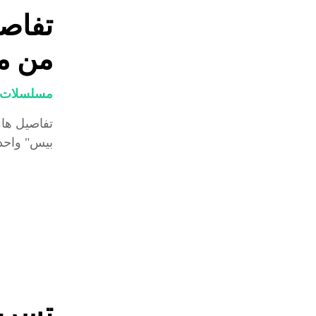
من م
مسلسلات و
بيس" واحد
تسري