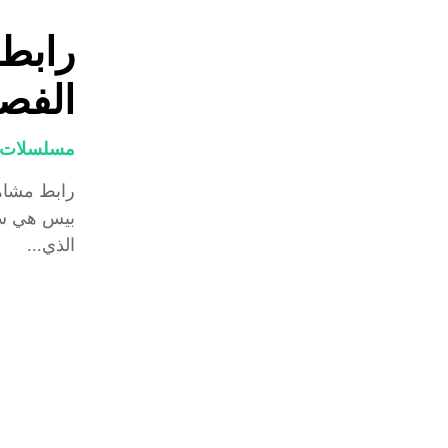
رابط
الفصل 1093 متر
مسلسلات و
بيس هي سل
الذي...