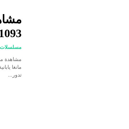
مشاه
1093
مسلسلات و
مانغا يابان
تدور...