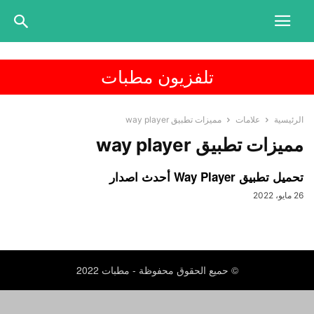
تلفزيون مطبات
الرئيسية
علامات
مميزات تطبيق way player
مميزات تطبيق way player
تحميل تطبيق Way Player أحدث اصدار
26 مايو، 2022
© حميع الحقوق محفوظة - مطبات 2022