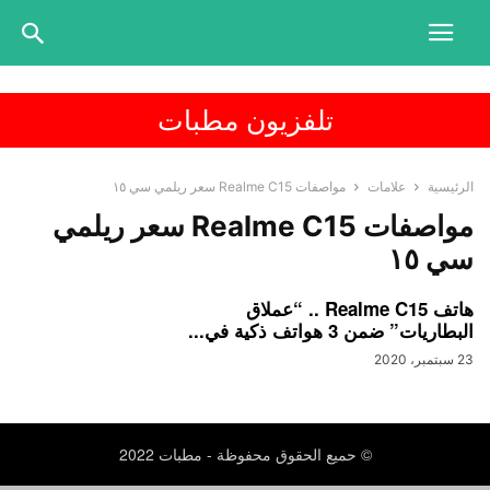
تلفزيون مطبات
الرئيسية
علامات
مواصفات Realme C15 سعر ريلمي سي ١٥
مواصفات Realme C15 سعر ريلمي
سي ١٥
هاتف Realme C15 .. “عملاق
البطاريات” ضمن 3 هواتف ذكية في...
23 سبتمبر، 2020
© حميع الحقوق محفوظة - مطبات 2022