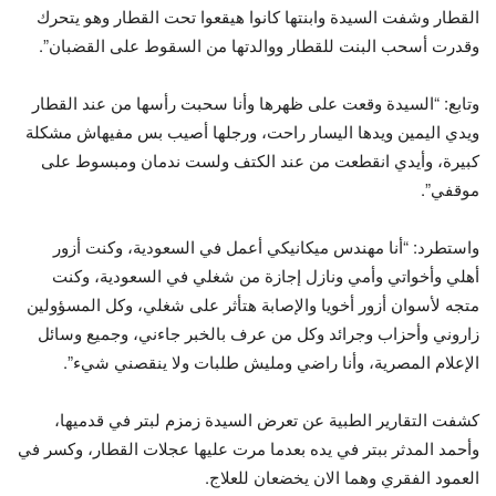
القطار وشفت السيدة وابنتها كانوا هيقعوا تحت القطار وهو يتحرك
وقدرت أسحب البنت للقطار ووالدتها من السقوط على القضبان”.
وتابع: “السيدة وقعت على ظهرها وأنا سحبت رأسها من عند القطار
ويدي اليمين ويدها اليسار راحت، ورجلها أصيب بس مفيهاش مشكلة
كبيرة، وأيدي انقطعت من عند الكتف ولست ندمان ومبسوط على
موقفي”.
واستطرد: “أنا مهندس ميكانيكي أعمل في السعودية، وكنت أزور
أهلي وأخواتي وأمي ونازل إجازة من شغلي في السعودية، وكنت
متجه لأسوان أزور أخويا والإصابة هتأثر على شغلي، وكل المسؤولين
زاروني وأحزاب وجرائد وكل من عرف بالخبر جاءني، وجميع وسائل
الإعلام المصرية، وأنا راضي ومليش طلبات ولا ينقصني شيء”.
كشفت التقارير الطبية عن تعرض السيدة زمزم لبتر في قدميها،
وأحمد المدثر ببتر في يده بعدما مرت عليها عجلات القطار، وكسر في
العمود الفقري وهما الان يخضعان للعلاج.