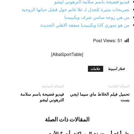
فيديو فضيحة باسم سلامة الترهوني ليشو
تصريحات مثيرة للجدل لـ علا غانم حول فشل حياتها الزوجية
من هي زوجة سامي شرف ويكيبيديا
من هو سوري كابا ويكيبيديا صفقة الاهلي الجديدة
Post Views:
51
[AlbaSportTable]
قطار أسيوط
علامات
المقالة القادمة
المقالة السابقة
تحميل فيلم الخلاط ماي سيما ايجي
فيديو فضيحة باسم سلامة
بست
الترهوني ليشو
المقالات ذات الصلة
هل أباح أبو حنيفة المساكنة بأجر؟ الأزهر