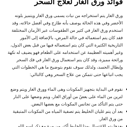
فوائد ورق الغار لعلاج السحر
ورق الغار يتم استخراجه من نبات يسمى ورق الغار ويتميز بلونه
الأخضر وفي هذه الحالة يوصف بأنه طازج وفي أفضل حالاته، وقد
استخدم ورق الغار في كثير من الطقوسات عبر الأزمان المختلفة
فقد كان يتم استعماله في حالة المرض، بالإضافة إلى الأمور
التاريخية الكثيرة التي كان يتم استعماله فيها من قبل بعض الدول،
وغير أهميته العظيمة عن استخدامه على الطعام فهو يضيف له نكهة
ورائحة مميزة، وقد كان يتم استعمال ورق الغار في فك السحر
وإبطال الحسد، ولذلك سوف نقوم بتوضيح ما هي الخطوات التي
يجب اتباعها حتى تتمكن من علاج السحر وهي كالتالي:
نقوم في البداية بتجهيز المكونات وهى الماء وورق الغار ويتم وضع
لترين من الماء على بعضً من أوراق الغار، ويتم وضعها على النار
حتى يتم التأكد من تجانس المكونات مع بعضها البعض.
بعد أن يتم غليان الخليط يتم تصفية المياه من المكونات المتبقية
من ورق الغار.
بعدها يتم الاغتسال بهذا الخليط أكثر من مرة مع ذكر اسم الله.