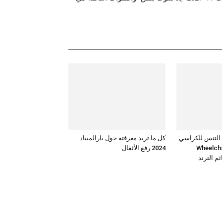
 التنس للكراسي
كل ما تريد معرفته حول بارالمبياد
Wheelchair t
2024 رفع الأثقال
م الترند