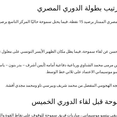
تيب بطولة الدوري المصري
وحة حاليًا المركز التاسع برصيد 6 نقاط.
حسن عن لقاء سموحة، فيما يظل مكان الظهير الأيسر التونسي على معلول غ
 مرمى محمد الشناوي ورباعية دفاعية أمامه (أيمن أشرف – بدر بنون – ياس
تسو موسيماني الاعتماد على ثلاثي خط الوسط.
مزيجه الهجومي المفضل من محمد شريف وبيرسي تاو ومحمد مجدي أفشة.
موحة قبل لقاء الدوري الخميس
فريقي بيتسو موسيماني ، مباريات فريق سموحة للوقوف على نقاط القوة وال