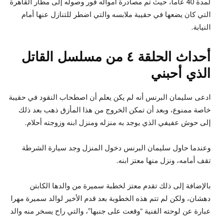
لمدة 40 عاما، حيث تم مصادرة أمواله فور وصوله إلى مطار القاهرة
التي كان يضعها في حقيبة ملابسه والتي اضطر للتنازل عنها أمام
النيابة.
أحداث الحلقة ٤ من مسلسل القاتل
الذي أحبني
ادعى سليمان البرنس أنه لم يكن يعلم أن اصطحاب النقود في حقيبة
خاصة ممنوع، وبعد أن تمكن الخروج من هذا المأزق ذهب بعد ذلك
إلى حوش عفيفي الذي يوجد به منزله ومنزل ابنه وزوجته أحلام.
وعندما حاول سليمان البرنس دخول المنزل وجد سيارة الشرطة
تقف أمامه، ونزل منها معتز ابنه.
بالإضافة إلى ذلك تقدم معتز لخطبة سميرة من والدها الكابتن
دهشان، ولكن لم تتم هذه الخطوبة بعد قدم الأخير لوالد سميرة مهرا
عبارة عن لوحته الفنية “وقعت على جنبها”، والتي راح يسخر منه والد