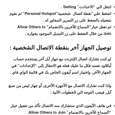
انتقل الي “الاعدادت” Setting .
اضغط علي”نقطة اتصال شخصية”Personal Hotspot” ثم نقوم
بتفعيله بالضغط على زر التمرير المجاور له .
ثم نفعل خيار”السماح للأخرين بالانضمام” Allow Others to
Join من خلال الضغط على زر التبديل الموجود بجواره .
توصيل الجهاز آخر بنقطة الاتصال الشخصية :
لو كنت تشارك اتصال الإنترنت مع جهاز آبل آخر يستخدم حساب
آيكلاود نفسه فكل ما عليك فعله هو الانتقال إلى “الإعدادات” في
الجهاز الآخر، واختيار اسم آيفون الخاص بك في قائمة الواي فاي .
واذا كنت تشارك الاتصال مع الأجهزة الآخرى, أو جهاز ليس من صنع
آبل, فيجب التوجه الي الخطوات الآتية :
في هاتف الآيفون الذي ستشارك منه الاتصال تأكد من تفعيل خيار
“السماح للآخرين بالانضمام” Allow Others to Join.