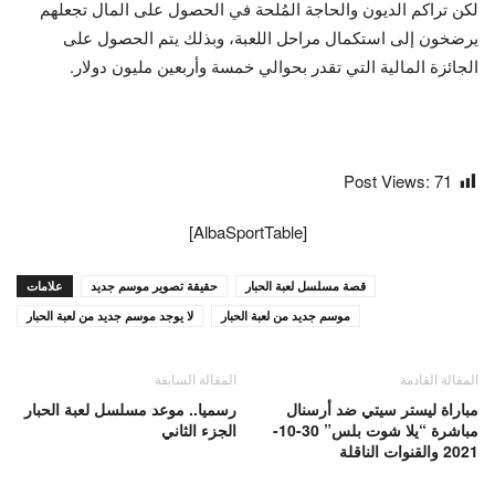
لكن تراكم الديون والحاجة المُلحة في الحصول على المال تجعلهم
يرضخون إلى استكمال مراحل اللعبة، وبذلك يتم الحصول على
الجائزة المالية التي تقدر بحوالي خمسة وأربعين مليون دولار.
Post Views:
71
[AlbaSportTable]
قصة مسلسل لعبة الحبار
حقيقة تصوير موسم جديد
علامات
موسم جديد من لعبة الحبار
لا يوجد موسم جديد من لعبة الحبار
المقالة القادمة
المقالة السابقة
مباراة ليستر سيتي ضد أرسنال
رسميا.. موعد مسلسل لعبة الحبار
مباشرة “يلا شوت بلس” 30-10-
الجزء الثاني
2021 والقنوات الناقلة