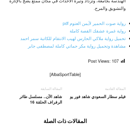
الهندسة بجامعة، وتزداد وتيرة الأحداث في مكان ممتع يضج بالإثارة
والتشويق والمرح.
رواية صوت الحمير لأيمن العتوم pdf
رواية غمرة عشقك القصة كاملة
تحميل رواية ملاكي الحارس لهيب الانتقام للكاتبة سمر احمد
مشاهدة وتحميل رواية مكر حماتي كاملة لمصطفى جابر
Post Views:
107
[AlbaSportTable]
المقالة القادمة
المقالة السابقة
فيلم سطار السعودي شاهد فور يو
شاهد الآن.. مسلسل طائر
الرفراف الحلقة 16
المقالات ذات الصلة