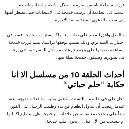
قررت منه الانتقام من سارة من خلال سلطة والدها، وطلب من
المعيد في الجامعة أن ترسب خديجة في الامتحانات حتى يضطر أهلها
إلى سحب الدعوى القضائية ضد الأخيرة.
وبالفعل وافق المعيد على طلب منه ولكن سترسب خديجة فقط في
اختبارات الميد ترم، وذلك بسبب توفقها دراسيا، بينما قررت خديجة
مساعدة صديقها علي وجمع تبرعات من أجل المسرحية التي يرغب
في تصويرها وستكون خديجة بطلة فيها.
أحداث الحلقة 10 من مسلسل الا انا
حكاية “
حلم حياتي
“
دخل علي في حالة من التشتت الذهني بسبب ما فعلته خديجة معه،
عندما رفضت أن تتناول الطعام من يده وطلبت الرحيل على الفور،
وبدأ علي يتحدث مع نفسه عن علاقاته مع خديجة هل يستطيع اكمالها
أم ينسحب من الآن قبل أن يحزن قلب خديجة.