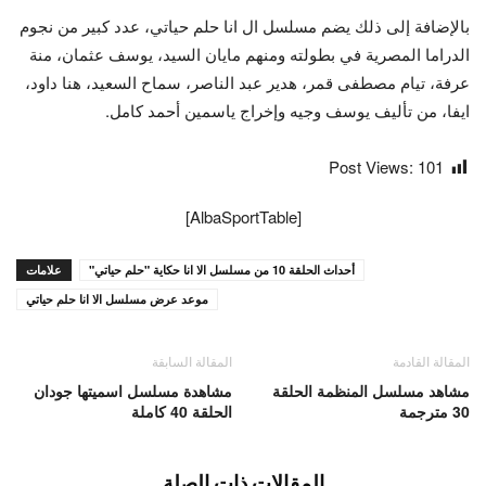
بالإضافة إلى ذلك يضم مسلسل ال انا حلم حياتي، عدد كبير من نجوم
الدراما المصرية في بطولته ومنهم مايان السيد، يوسف عثمان، منة
عرفة، تيام مصطفى قمر، هدير عبد الناصر، سماح السعيد، هنا داود،
ايفا، من تأليف يوسف وجيه وإخراج ياسمين أحمد كامل.
Post Views:
101
[AlbaSportTable]
أحداث الحلقة 10 من مسلسل الا انا حكاية "حلم حياتي"
علامات
موعد عرض مسلسل الا انا حلم حياتي
المقالة القادمة
المقالة السابقة
مشاهد مسلسل المنظمة الحلقة
مشاهدة مسلسل اسميتها جودان
30 مترجمة
الحلقة 40 كاملة
المقالات ذات الصلة