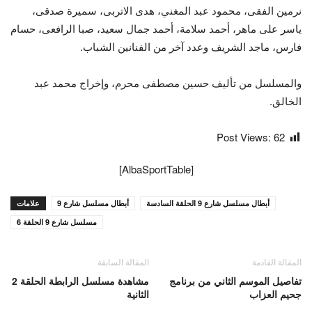
نرمين الفقى، محمود عبد المغني، هدى الاتربى، سميرة صدقى،
ياسر على ماهر، أحمد سلامة، أحمد جمال سعيد، صبا الرافعى، حسام
فارس، ماجد الشريف وعدد آخر من الفنانين الشباب.
والمسلسل من تأليف حسين مصطفى محرم، وإخراج محمد عبد
الخالق.
Post Views:
62
[AlbaSportTable]
أبطال مسلسل شارع 9 الحلقة السادسة
أبطال مسلسل شارع 9
علامات
مسلسل شارع 9 الحلقة 6
المقالة القادمة
المقالة السابقة
تفاصيل الموسم الثاني من برنامج
مشاهدة مسلسل الرابطة الحلقة 2
جحيم العزاب
الثانية