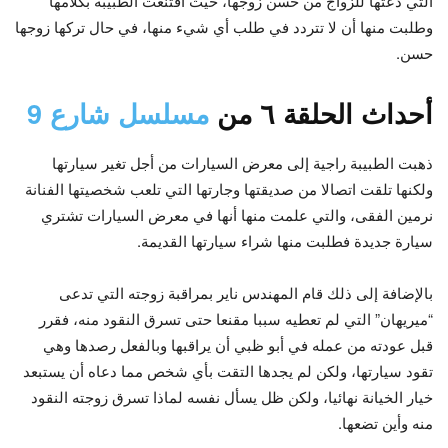
التي دعتها للزواج من حسن زوجها، حيث اقتنعت الطبيبة بكلامها
وطلبت منها أن لا تتردد في طلب أي شيء منها، في حال تركها زوجها
حسن.
أحداث الحلقة ٦ من
مسلسل شارع 9
ذهبت الطبيبة راجية إلى معرض السيارات من أجل تغير سيارتها
ولكنها تلقت اتصالا من صديقتها وجارتها التي تلعب شخصيتها الفنانة
نرمين الفقى، والتي علمت منها أنها في معرض السيارات تشتري
سيارة جديدة فطلبت منها شراء سيارتها القديمة.
بالإضافة إلى ذلك قام المهندس ناير بمراقبة زوجته التي تدعى
“ميريهان” التي لم تعطيه سببا مقنعا حتى تسرق النقود منه، فقرر
قبل عودته من عمله في أبو ظبي أن يراقبها وبالفعل رصدها وهي
تقود سيارتها، ولكن لم يجدها التقت بأي شخص مما دعاه أن يستبعد
خيار الخيانة نهائيا، ولكن ظل يسأل نفسه لماذا تسرق زوجته النقود
منه وأين تضعها.