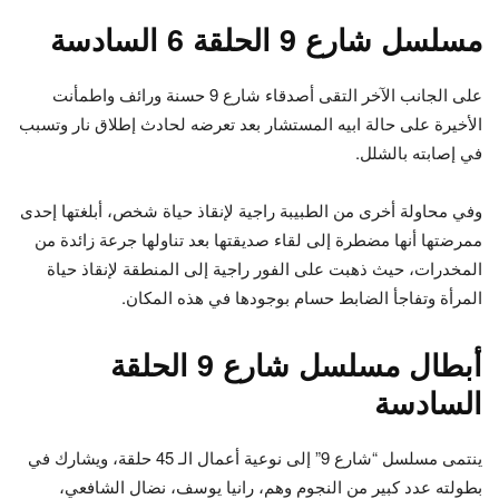
مسلسل شارع 9 الحلقة 6 السادسة
على الجانب الآخر التقى أصدقاء شارع 9 حسنة ورائف واطمأنت
الأخيرة على حالة ابيه المستشار بعد تعرضه لحادث إطلاق نار وتسبب
في إصابته بالشلل.
وفي محاولة أخرى من الطبيبة راجية لإنقاذ حياة شخص، أبلغتها إحدى
ممرضتها أنها مضطرة إلى لقاء صديقتها بعد تناولها جرعة زائدة من
المخدرات، حيث ذهبت على الفور راجية إلى المنطقة لإنقاذ حياة
المرأة وتفاجأ الضابط حسام بوجودها في هذه المكان.
أبطال مسلسل شارع 9 الحلقة
السادسة
ينتمى مسلسل “شارع 9” إلى نوعية أعمال الـ 45 حلقة، ويشارك في
بطولته عدد كبير من النجوم وهم، رانيا يوسف، نضال الشافعي،